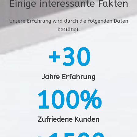
1
Einige interessante Fakten
0
Unsere Erfahrung wird durch die folgenden Daten
bestätigt.
1
+
3
0
2
4
1
Jahre Erfahrung
3
1
0
0
%
5
2
2
1
1
Zufriedene Kunden
6
3