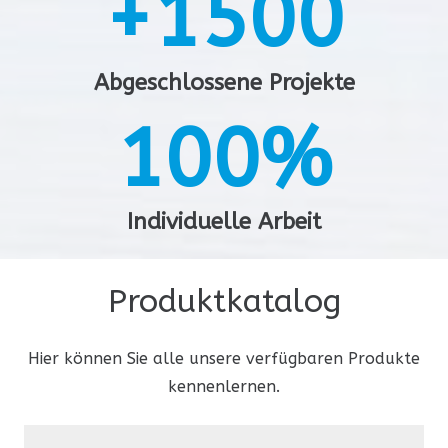
+
1
5
0
0
3
2
2
7
4
2
6
1
1
Abgeschlossene Projekte
4
3
3
8
5
1
0
0
%
3
7
2
2
5
4
4
9
6
2
1
1
Individuelle Arbeit
4
8
3
3
6
5
5
7
3
2
2
Produktkatalog
5
9
4
4
7
6
6
8
Hier können Sie alle unsere verfügbaren Produkte
4
3
3
6
5
5
kennenlernen.
8
7
7