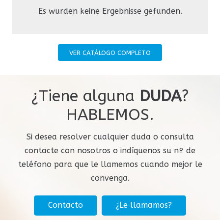
9
5
4
4
7
6
6
Es wurden keine Ergebnisse gefunden.
9
8
8
6
5
5
8
7
7
VER CATÁLOGO COMPLETO
9
9
7
6
6
9
8
8
¿Tiene alguna
DUDA
?
HABLEMOS.
8
7
7
9
9
Si desea resolver cualquier duda o consulta
contacte con nosotros o indíquenos su nº de
9
8
8
teléfono para que le llamemos cuando mejor le
convenga.
9
9
Contacto
¿Le llamamos?