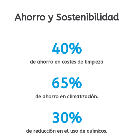
1
1
0
Ahorro y Sostenibilidad
2
2
1
3
2
4
0
%
4
3
5
1
de ahorro en costes de limpieza
0
6
2
6
5
%
1
7
3
7
6
de ahorro en climatización.
8
4
8
7
3
0
%
9
5
9
8
4
1
de reducción en el uso de químicos.