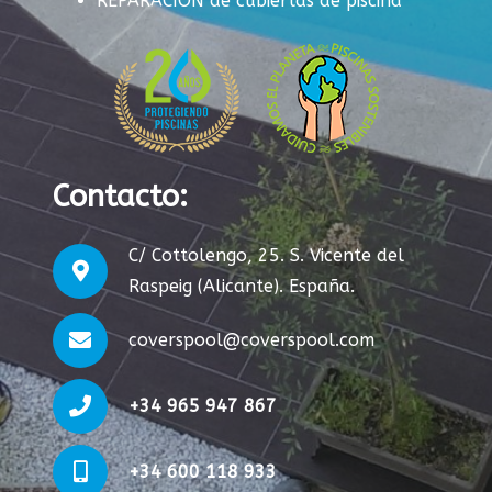
REPARACIÓN de cubiertas de piscina
Contacto:
C/ Cottolengo, 25. S. Vicente del
Raspeig (Alicante). España.
coverspool@coverspool.com
+34 965 947 867
+34 600 118 933