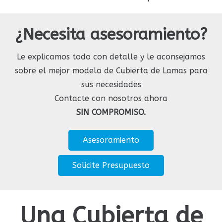
6
9
5
2
7
¿Necesita asesoramiento?
6
3
8
Le explicamos todo con detalle y le aconsejamos
7
4
9
sobre el mejor modelo de Cubierta de Lamas para
sus necesidades
8
5
Contacte con nosotros ahora
9
6
SIN COMPROMISO.
7
Asesoramiento
8
Solicite Presupuesto
9
Una Cubierta de