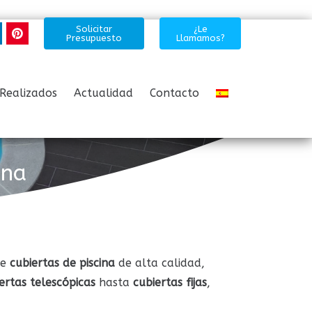
Solicitar
¿Le
Presupuesto
Llamamos?
Realizados
Actualidad
Contacto
ina
de
cubiertas de piscina
de alta calidad,
ertas telescópicas
hasta
cubiertas fijas
,