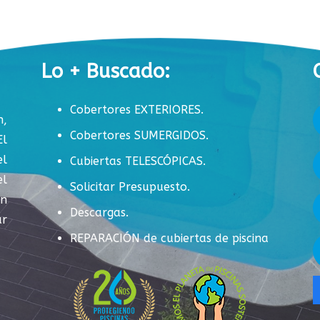
Lo + Buscado:
Cobertores EXTERIORES.
n,
Cobertores SUMERGIDOS.
El
el
Cubiertas TELESCÓPICAS.
el
Solicitar Presupuesto.
en
Descargas.
ar
REPARACIÓN de cubiertas de piscina