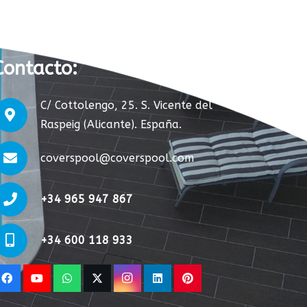
Contacto:
C/ Cottolengo, 25. S. Vicente del
Raspeig (Alicante). España.
coverspool@coverspool.com
+34 965 947 867
+34 600 118 933