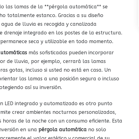
 las lamas de la **pérgola automática** se
o totalmente estanco. Gracias a su diseño
l agua de lluvia es recogida y canalizada
e drenaje integrado en los postes de la estructura.
a permanece seca y utilizable en todo momento.
automáticas
más sofisticadas pueden incorporar
sor de lluvia, por ejemplo, cerrará las lamas
as gotas, incluso si usted no está en casa. Un
orientar las lamas a una posición segura o incluso
otegiendo así su inversión.
ón LED integrado y automatizado es otro punto
ermite crear ambientes nocturnos personalizados,
s horas de la noche con un consumo eficiente. Esta
inversión en una
pérgola automática
no solo
incremente el valor estético y comercial de su