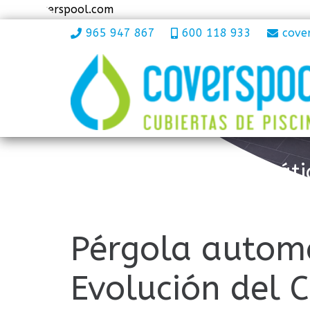
www.coverspool.com
965 947 867
600 118 933
cove
Pérgola automátic
Pérgola automá
Evolución del C