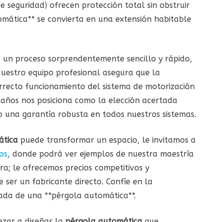
e seguridad) ofrecen protección total sin obstruir
tomática** se convierta en una extensión habitable
 un proceso sorprendentemente sencillo y rápido,
uestro equipo profesional asegura que la
orrecto funcionamiento del sistema de motorización
 años nos posiciona como la elección acertada
o una garantía robusta en todos nuestros sistemas.
ática
puede transformar un espacio, le invitamos a
os
, donde podrá ver ejemplos de nuestra maestría
ara; le ofrecemos precios competitivos y
e ser un fabricante directo. Confíe en la
zada de una **pérgola automática**.
zar a diseñar la
pérgola automática
que