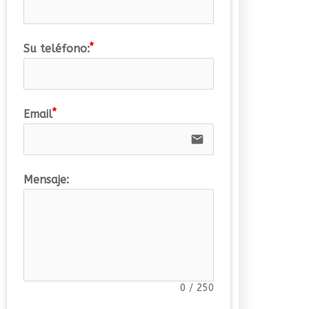
Su teléfono:
Email
email
Mensaje:
0
/
250