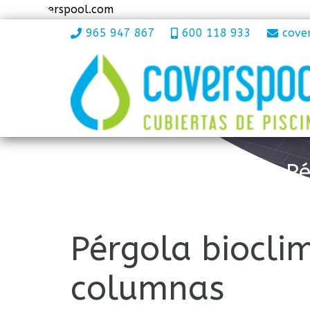
www.coverspool.com
965 947 867
600 118 933
cove
Pé
Pérgola bioclim
columnas