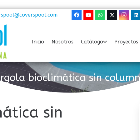
rspool@coverspool.com
Inicio
Nosotros
Catálogo
Proyectos 
rgola bioclimática sin colum
ática sin