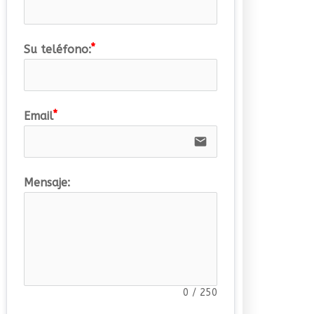
Su teléfono:
Email
email
Mensaje:
0
/
250