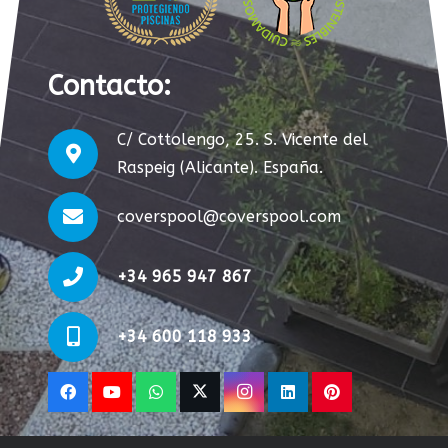
Contacto:
C/ Cottolengo, 25. S. Vicente del
Raspeig (Alicante). España.
coverspool@coverspool.com
+34 965 947 867
+34 600 118 933