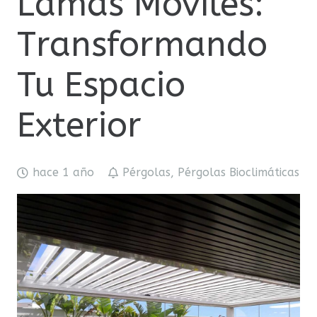
Lamas Móviles:
Transformando
Tu Espacio
Exterior
hace 1 año
Pérgolas
,
Pérgolas Bioclimáticas