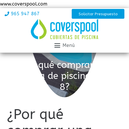
www.coverspool.com
965 947 867
Solicitar Presupuesto
Menú
¿Por qué comprar una
cubierta de piscina de 4 x
8?
¿Por qué