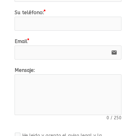
Su teléfono:
Email
email
Mensaje:
0
/
250
He leido y acepto el aviso legal y la