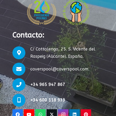
Contacto:
C/ Cottolengo, 25. S. Vicente del
Raspeig (Alicante). España.
coverspool@coverspool.com
+34 965 947 867
+34 600 118 933