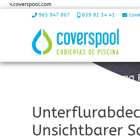
www.coverspool.com
965 947 867
639 82 34 41
cov
Unterflurabdeckung 
Unterflurabdec
Unsichtbarer S