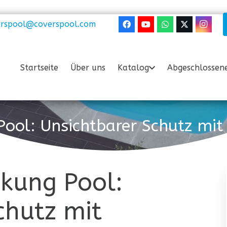
erspool@coverspool.com
Startseite
Über uns
Katalog
Abgeschlossene
Pool: Unsichtbarer Schutz m
kung Pool:
chutz mit