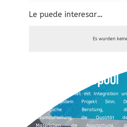
Le puede interesar…
Es wurden kein
Coverspool arbeitet mit Integration u
verleiht jedem Projekt Sinn. Di
anfängliche Beratung, di
Raumaufteilung, die Qualität de
Materialien, die Ausstattung, di