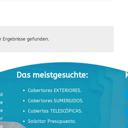
e Ergebnisse gefunden.
Das meistgesuchte:
Cobertores EXTERIORES.
nd
Cobertores SUMERGIDOS.
e
e
Cubiertas TELESCÓPICAS.
r
Solicitar Presupuesto.
e