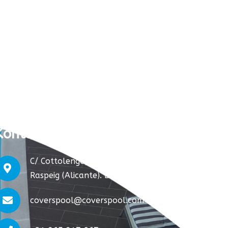
Kontakt:
C/ Cottolengo, 25. S. Vicente del
Raspeig (Alicante). España.
coverspool@coverspool.com