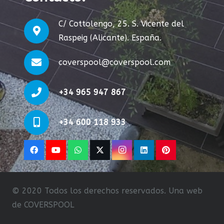
C/ Cottolengo, 25. S. Vicente del
Raspeig (Alicante). España.
coverspool@coverspool.com
+34 965 947 867
+34 600 118 933
© 2020 Todos los derechos reservados. Una web
de COVERSPOOL