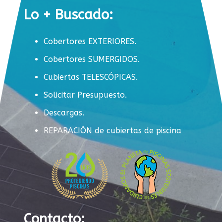
Lo + Buscado:
Cobertores EXTERIORES.
Cobertores SUMERGIDOS.
Cubiertas TELESCÓPICAS.
Solicitar Presupuesto.
Descargas.
REPARACIÓN de cubiertas de piscina
Contacto: