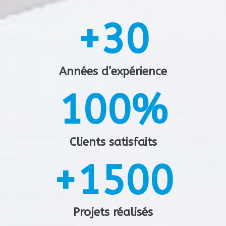
1
+
3
0
2
4
1
Années d’expérience
3
1
0
0
%
5
2
2
1
1
Clients satisfaits
6
3
+
1
5
0
0
3
2
2
7
4
2
6
1
1
Projets réalisés