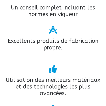
6
5
5
8
7
7
9
9
Un conseil complet incluant les
7
6
6
normes en vigueur
9
8
8
8
7
7
9
9
Excellents produits de fabrication
propre.
9
8
8
9
9
Utilisation des meilleurs matériaux
et des technologies les plus
avancées.