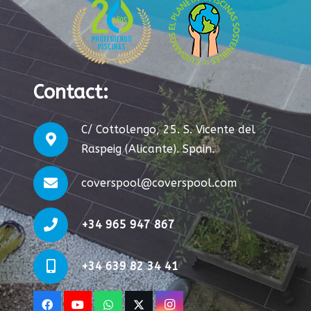
Contact
:
C/ Cottolengo, 25. S. Vicente del
Raspeig (Alicante). Spain.
coverspool@coverspool.com
+34 965 947 867
+34 639 82 34 41