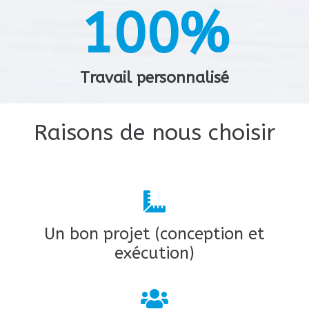
4
3
3
8
5
1
0
0
%
3
7
2
2
5
4
4
9
6
2
1
1
Travail personnalisé
4
8
3
3
6
5
5
7
3
2
2
Raisons de nous choisir
5
9
4
4
7
6
6
8
4
3
3
6
5
5
8
7
7
9
5
4
4
Un bon projet (conception et
7
6
6
exécution)
9
8
8