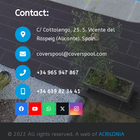
Contact
:
C/ Cottolengo, 25. S. Vicente del
Raspeig (Alicante). Spain.
coverspool@coverspool.com
+34 965 947 867
+34 639 82 34 41
© 2022 All rights reserved. A web of
ACRILONIA