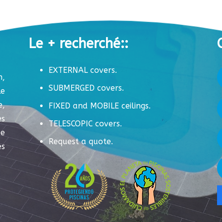
Le + recherché::
EXTERNAL covers.
n,
SUBMERGED covers.
Le
e,
FIXED and MOBILE ceilings.
es
TELESCOPIC covers.
de
Request a quote.
s