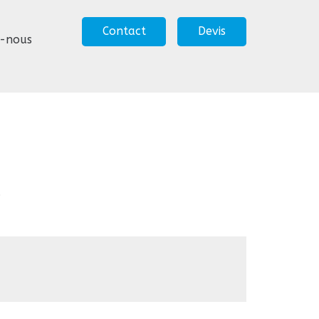
Contact
Devis
z-nous
.