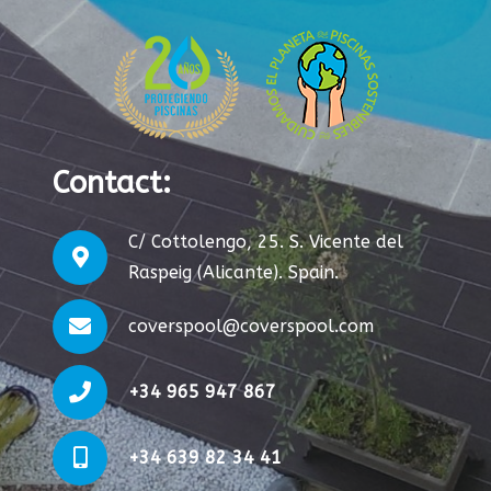
Contact
:
C/ Cottolengo, 25. S. Vicente del
Raspeig (Alicante). Spain.
coverspool@coverspool.com
+34 965 947 867
+34 639 82 34 41