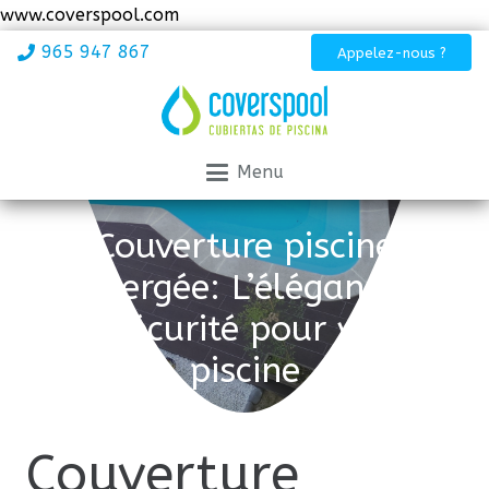
www.coverspool.com
965 947 867
Appelez-nous ?
Menu
Couverture piscine
immergée: L’élégance et
la sécurité pour votre
piscine
Couverture